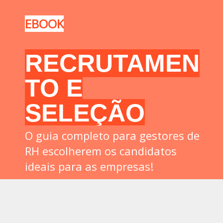
EBOOK
RECRUTAMEN
TO E
SELEÇÃO
O guia completo para gestores de
RH escolherem os candidatos
ideais para as empresas!